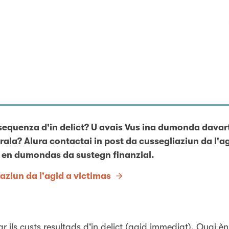
sequenza d'in delict? U avais Vus ina dumonda davart 
rala? Alura contactai in post da cussegliaziun da l'a
r en dumondas da sustegn finanzial.
iaziun da l'agid a victimas
r ils custs resultads d'in delict (agid immediat). Quai èn 