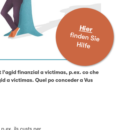
Hier
fin
d
en
S
ie
H
ilfe
l'agid finanzial a victimas, p.ex. co che
gid a victimas. Quel po conceder a Vus
p.ex. ils custs per