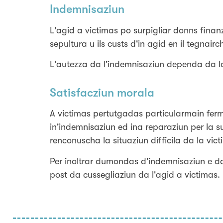
Indemnisaziun
L'agid a victimas po surpigliar donns finanz
sepultura u ils custs d'in agid en il tegna
L'autezza da l'indemnisaziun dependa da la 
Satisfacziun morala
A victimas pertutgadas particularmain ferm 
in'indemnisaziun ed ina reparaziun per la s
renconuscha la situaziun difficila da la vic
Per inoltrar dumondas d'indemnisaziun e da
post da cussegliaziun da l'agid a victimas.