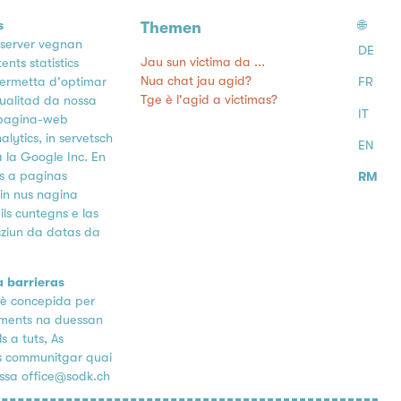
s
🌐
Themen
 server vegnan
DE
Jau sun victima da ...
nts statistics
Nua chat jau agid?
permetta d'optimar
FR
Tge è l'agid a victimas?
ualitad da nossa
IT
 pagina-web
alytics, in servetsch
EN
 la Google Inc. En
ns a paginas
RM
ain nus nagina
ls cuntegns e las
cziun da datas da
a barrieras
è concepida per
lements na duessan
s a tuts, As
ns communitgar quai
ssa office@sodk.ch