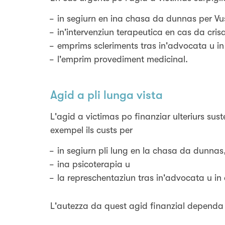
in segiurn en ina chasa da dunnas per Vus
in'intervenziun terapeutica en cas da cris
emprims scleriments tras in'advocata u i
l'emprim provediment medicinal.
Agid a pli lunga vista
L'agid a victimas po finanziar ulteriurs sus
exempel ils custs per
in segiurn pli lung en la chasa da dunnas
ina psicoterapia u
la represchentaziun tras in'advocata u i
L'autezza da quest agid finanzial dependa d