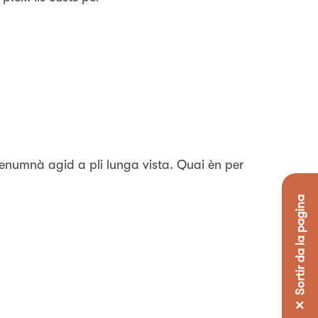
chenumnà agid a pli lunga vista. Quai èn per
✕ Sortir da la pagina