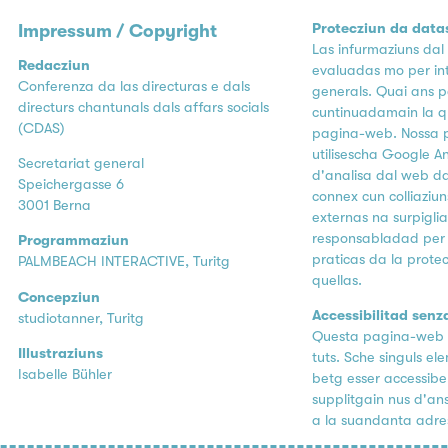
Protecziun da data
Impressum / Copyright
Las infurmaziuns dal
Redacziun
evaluadas mo per inte
Conferenza da las directuras e dals
generals. Quai ans 
directurs chantunals dals affars socials
cuntinuadamain la q
(CDAS)
pagina-web. Nossa
utilisescha Google An
Secretariat general
d'analisa dal web da
Speichergasse 6
connex cun colliaziu
3001 Berna
externas na surpigli
responsabladad per i
Programmaziun
praticas da la prote
PALMBEACH INTERACTIVE, Turitg
quellas.
Concepziun
Accessibilitad senz
studiotanner, Turitg
Questa pagina-web 
Illustraziuns
tuts. Sche singuls e
Isabelle Bühler
betg esser accessibel
supplitgain nus d'a
a la suandanta adre