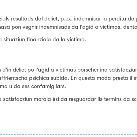
ials resultads dal delict, p.ex. indemnisar la perdita da 
irchasa pon vegnir indemnisads da l'agid a victimas, dent
situaziun finanziala da la victima.
d'in delict po l'agid a victimas porscher ina satisfaczi
uffrientscha psichica subida. En questa moda presta il st
tima u da ses confamigliars.
 satisfacziun morala èsi da resguardar ils termins da s