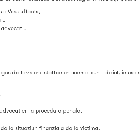
 e Voss uffants,
a u
n advocat u
tegns da terzs che stattan en connex cun il delict, in us
,
n advocat en la procedura penala.
a la situaziun finanziala da la victima.