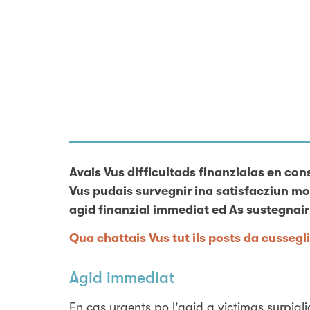
Avais Vus difficultads finanzialas en con
Vus pudais survegnir ina satisfacziun mo
agid finanzial immediat ed As sustegnai
Qua chattais Vus tut ils posts da cussegl
Agid immediat
En cas urgents po l'agid a victimas surpiglia