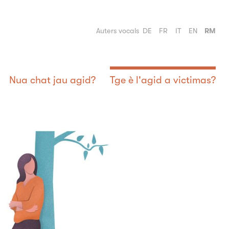
Auters vocals
DE
FR
IT
EN
RM
Nua chat jau agid?
Tge è l'agid a victimas?