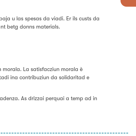
paja u las spesas da viadi. Er ils custs da
ant betg donns materials.
un morala. La satisfacziun morala è
adi ina contribuziun da solidaritad e
cadenza. As drizzai perquai a temp ad in