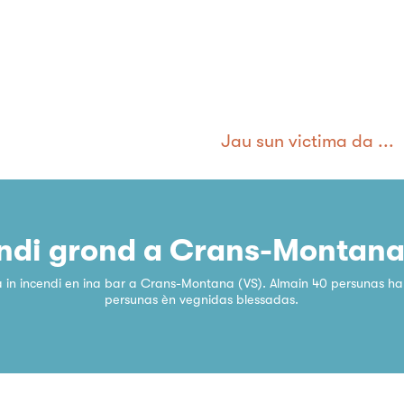
Jau sun victima da ...
ndi grond a Crans-Montana
ra in incendi en ina bar a Crans-Montana (VS). Almain 40 persunas han
persunas èn vegnidas blessadas.