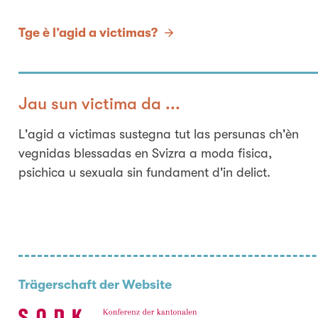
Tge è l’agid a victimas?
Jau sun victima da ...
L'agid a victimas sustegna tut las persunas ch'èn
vegnidas blessadas en Svizra a moda fisica,
psichica u sexuala sin fundament d'in delict.
Trägerschaft der Website