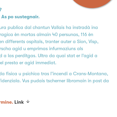
?
 As po sustegnair.
cura publica dal chantun Vallais ha instradà ina
a tragica èn mortas almain 40 persunas, 116 èn
differents ospitals, tranter auter a Sion, Visp,
orscha agid u emprimas infurmaziuns als
 a las perditgas. Ultra da quai stat er l’agid a
uel presta er agid immediat.
a fisica u psichica tras l’incendi a Crans-Montana,
fidenziala. Vus pudais tscherner libramain in post da
ermine.
Link