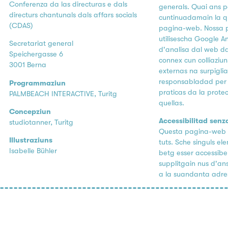
Conferenza da las directuras e dals
generals. Quai ans 
directurs chantunals dals affars socials
cuntinuadamain la q
(CDAS)
pagina-web. Nossa
utilisescha Google An
Secretariat general
d'analisa dal web da
Speichergasse 6
connex cun colliaziu
3001 Berna
externas na surpigli
responsabladad per i
Programmaziun
praticas da la prote
PALMBEACH INTERACTIVE, Turitg
quellas.
Concepziun
Accessibilitad senz
studiotanner, Turitg
Questa pagina-web 
Illustraziuns
tuts. Sche singuls e
Isabelle Bühler
betg esser accessibel
supplitgain nus d'a
a la suandanta adre