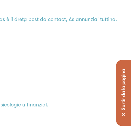
as è il dretg post da contact, As annunziai tuttina.
✕ Sortir da la pagina
icologic u finanzial.