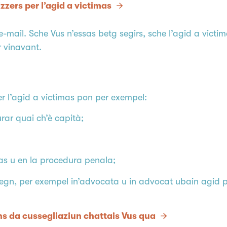
zzers per l’agid a victimas
-mail. Sche Vus n’essas betg segirs, sche l’agid a victim
r vinavant.
r l’agid a victimas pon per exempel:
rar quai ch’è capità;
as u en la procedura penala;
stegn, per exempel in’advocata u in advocat ubain agid ps
s da cussegliaziun chattais Vus qua