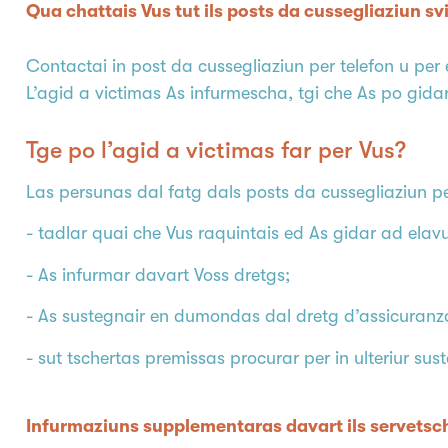
Qua chattais Vus tut ils posts da cussegliaziun svi
Contactai in post da cussegliaziun per telefon u per e
L’agid a victimas As infurmescha, tgi che As po gida
Tge po l’agid a victimas far per Vus?
Las persunas dal fatg dals posts da cussegliaziun pe
- tadlar quai che Vus raquintais ed As gidar ad elavu
- As infurmar davart Voss dretgs;
- As sustegnair en dumondas dal dretg d’assicuranz
- sut tschertas premissas procurar per in ulteriur su
Infurmaziuns supplementaras davart ils servetsch