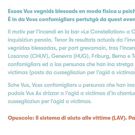
Essas Vus vegnids blessads en moda fisica u psic
È in da Voss confamigliars pertutgà da quest even
Il motiv per l’incendi en la bar «Le Constellation» a
inquisiziun penala. Tenor ils resultats actuals da l’i
vegnidas blessadas, per part grevamain, tras l’incen
Losanna (CHUV), Genevra (HUG), Friburg, Berna e Tu
confamigliars ed a las persunas che han ina stretga r
victimas (posts da cussegliaziun per l’agid a victima
Sche Vus, Voss confamigliars u persunas che han ina
pudais Vus As drizzar a l’agid a victimas d’in chantu
cussegliaziun per l’agid a victimas.
Opuscolo: Il sistema di aiuto alle vittime (LAV). 