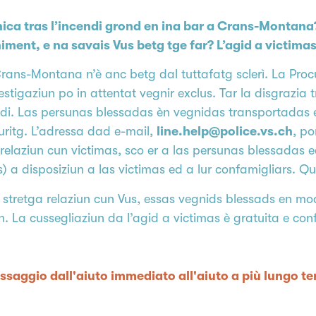
hica tras l’incendi grond en ina bar a Crans-Montana
iment, e na savais Vus betg tge far? L’agid a victimas
 Crans-Montana n’è anc betg dal tuttafatg sclerì. La Pro
nvestigaziun po in attentat vegnir exclus. Tar la disgrazi
di. Las persunas blessadas èn vegnidas transportadas en 
ritg. L’adressa dad e-mail,
line.help@police.vs.ch
, p
elaziun cun victimas, sco er a las persunas blessadas ed
s) a disposiziun a las victimas ed a lur confamigliars. Q
 stretga relaziun cun Vus, essas vegnids blessads en mod
n. La cussegliaziun da l’agid a victimas è gratuita e con
Passaggio dall'aiuto immediato all'aiuto a più lungo t