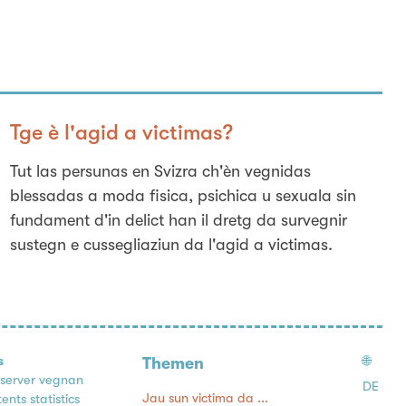
Tge è l'agid a victimas?
Tut las persunas en Svizra ch'èn vegnidas
blessadas a moda fisica, psichica u sexuala sin
fundament d'in delict han il dretg da survegnir
sustegn e cussegliaziun da l'agid a victimas.
s
🌐
Themen
 server vegnan
DE
Jau sun victima da ...
nts statistics