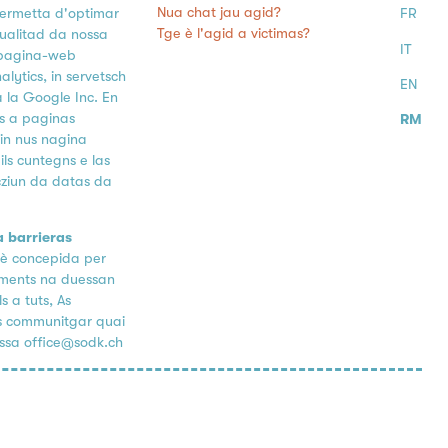
Nua chat jau agid?
permetta d'optimar
FR
Tge è l'agid a victimas?
ualitad da nossa
IT
 pagina-web
alytics, in servetsch
EN
 la Google Inc. En
ns a paginas
RM
ain nus nagina
ls cuntegns e las
cziun da datas da
a barrieras
è concepida per
lements na duessan
s a tuts, As
ns communitgar quai
ssa office@sodk.ch